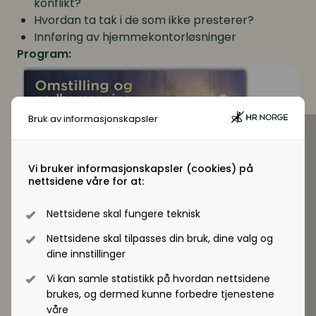
konflikt?
Hvordan ta tak i de som ikke presterer?
Innføring av hjemmekontorløsninger
Program:
Bruk av informasjonskapsler
Vi bruker informasjonskapsler (cookies) på
nettsidene våre for at:
Nettsidene skal fungere teknisk
Nettsidene skal tilpasses din bruk, dine valg og
Konferansen ble gjennomført digitalt
dine innstillinger
3.september.
Pris:
Vi kan samle statistikk på hvordan nettsidene
For medlemmer: kr. 3500,-
brukes, og dermed kunne forbedre tjenestene
For ikke-medlemmer: kr. 7000,-
våre