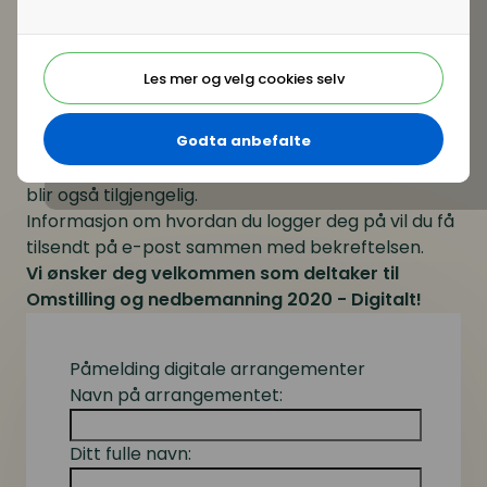
Er du ikke medlem?
Les mer om alle
medlemsfordelene her
Personlig tilgang:
Les mer og velg cookies selv
Når du sender oss din påmelding får du tilgang til
konferansen med alle foredragene. Du vil ha
Godta anbefalte
denne tilgangen i to uker fra den dagen du får
tilgang. Dokumentasjon fra det enkelte foredrag
blir også tilgjengelig.
Informasjon om hvordan du logger deg på vil du få
tilsendt på e-post sammen med bekreftelsen.
Vi ønsker deg velkommen som deltaker til
Omstilling og nedbemanning 2020 - Digitalt!
Påmelding digitale arrangementer
Navn på arrangementet:
Ditt fulle navn: