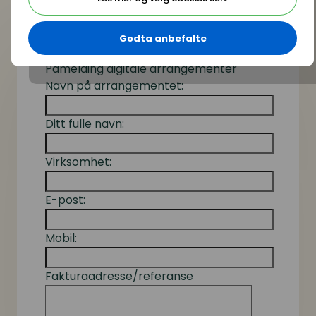
Vi ønsker deg velkommen som deltaker til
Lederutviklingskonferansen 2021 - Digitalt!
Godta anbefalte
Påmelding digitale arrangementer
Navn på arrangementet:
Ditt fulle navn:
Virksomhet:
E-post:
Mobil:
Fakturaadresse/referanse