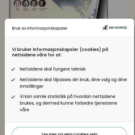
Bruk av informasjonskapsler
Konferansen ble avholdt digitalt 26. august, med
over 300 deltakere.
Vi bruker informasjonskapsler (cookies) på
Pris:
nettsidene våre for at:
For medlemmer: kr. 3750,-
For ikke-medlemmer: kr. 7250,-
Nettsidene skal fungere teknisk
Er du ikke medlem?
Les mer om alle
medlemsfordelene her
Nettsidene skal tilpasses din bruk, dine valg og dine
innstillinger
Personlig tilgang:
Etter at vi har fått registrert din påmelding, vil du
Vi kan samle statistikk på hvordan nettsidene
få en e-post med informasjon om hvordan du
brukes, og dermed kunne forbedre tjenestene
logger inn.
våre
Du vil ha denne tilgangen i to uker, fra den dagen
du mottar tilgangen.
Les mer og velg cookies selv