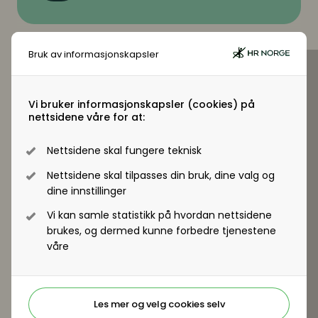
Bruk av informasjonskapsler
Virksomhetsmedlem?
Vi bruker informasjonskapsler (cookies) på
nettsidene våre for at:
Jobber du i en virksomhet som er
virksomhetsmedlem i HR Norge får alle
Nettsidene skal fungere teknisk
ansatte tilgang til +artikler og andre
medlemsfordeler.
Nettsidene skal tilpasses din bruk, dine valg og
dine innstillinger
Registrer deg - Få tilgang
Vi kan samle statistikk på hvordan nettsidene
brukes, og dermed kunne forbedre tjenestene
våre
Les mer og velg cookies selv