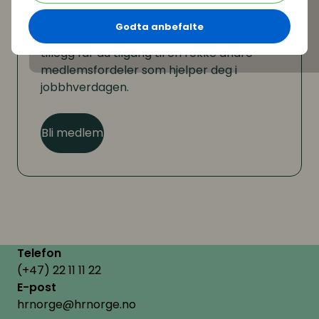
Er du ikke medlem?
Godta anbefalte
Som medlem kan du lese hele artikkelen. I
tillegg får du tilgang til en rekke andre
medlemsfordeler som hjelper deg i
jobbhverdagen.
Bli medlem
Telefon
(+47) 22 11 11 22
E-post
hrnorge@hrnorge.no