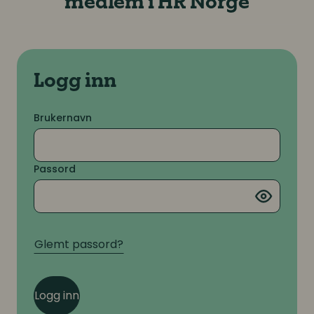
medlem i HR Norge
Logg inn
Brukernavn
Passord
Glemt passord?
Logg inn