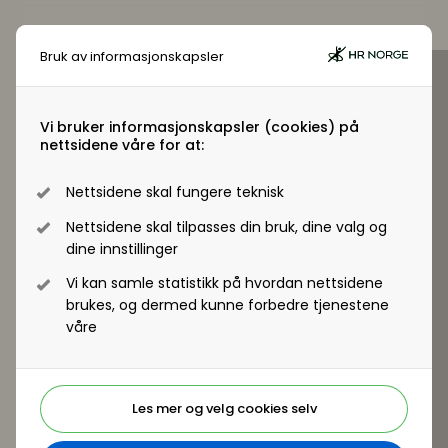
Bruk av informasjonskapsler
Virksomhetsmedlem?
Jobber du i en virksomhet som er
Vi bruker informasjonskapsler (cookies) på
nettsidene våre for at:
virksomhetsmedlem i HR Norge får alle
ansatte tilgang til +artikler og andre
Nettsidene skal fungere teknisk
medlemsfordeler.
Nettsidene skal tilpasses din bruk, dine valg og
dine innstillinger
Registrer deg - Få tilgang
Vi kan samle statistikk på hvordan nettsidene
brukes, og dermed kunne forbedre tjenestene
våre
Les mer og velg cookies selv
Er du ikke medlem?