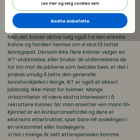
Les mer og velg cookies selv
8. mars er en dag vi snakker likestilling. Mange
fokuserer også på likelønn. De andre dagene i året
Godta anbefalte
handler det mer om å gjøre. Det meste tyder på
at mulighetene allerede ligger der.
Men det krever aktive valg også fra den enkelte
kvinne og familien hennes om vi skal få tettet
lønnsgapet. Dersom ikke flere kvinner velger en
IKT-utdannelse, eller bruker de utdannelsene de
tar inn mot de jobbene som betales best, er det i
praksis umulig å tette den generelle
lønnsforskjellen i Norge. IKT er også et sikkert
jobbvalg. Ikke minst for kvinner. Mange
virksomheter vil være ekstra interessert i å
rekruttere kvinner før man ansetter «en mann til».
Kjønnet er en konkurransefordel og dere er
ekstremt ettertraktet, spør bare HR avdelingen i
en virksomhet eller hodejegere.
Vi har i mange år sett etterspørselen komme