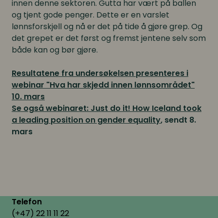
innen denne sektoren. Gutta har vært på ballen
og tjent gode penger. Dette er en varslet
lønnsforskjell og nå er det på tide å gjøre grep. Og
det grepet er det først og fremst jentene selv som
både kan og bør gjøre.
Resultatene fra undersøkelsen presenteres i
webinar "Hva har skjedd innen lønnsområdet"
10. mars
Se også webinaret: Just do it! How Iceland took
a leading position on gender equality
, sendt 8.
mars
Telefon
(+47) 22 11 11 22