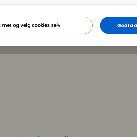
istoffersen
n og Bring
s mer og velg cookies selv
Godta a