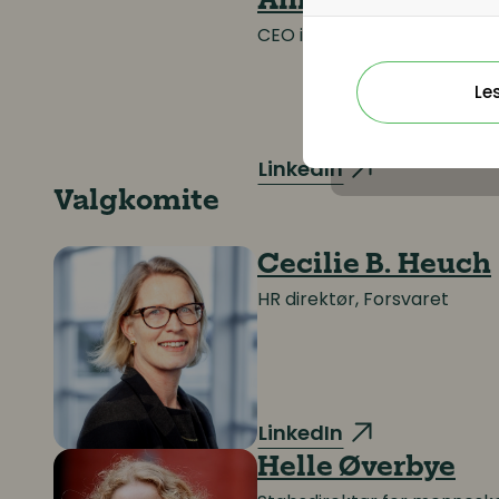
Anne Stenseth Kr
CEO i Bring Cargo AS, Poste
Le
LinkedIn
Valgkomite
Cecilie B. Heuch
HR direktør, Forsvaret
LinkedIn
Helle Øverbye