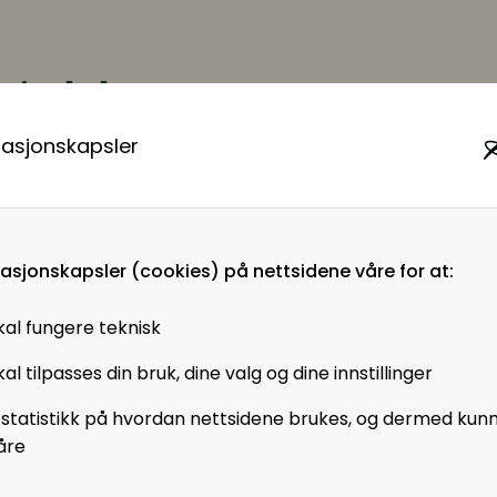
winckel
r Ponder
masjonskapsler
masjonskapsler (cookies) på nettsidene våre for at:
kal fungere teknisk
al tilpasses din bruk, dine valg og dine innstillinger
 statistikk på hvordan nettsidene brukes, og dermed kun
åre