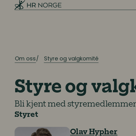
Om oss
Styre og valgkomité
Styre og val
Bli kjent med styremedlemmen
Styret
Olav Hypher