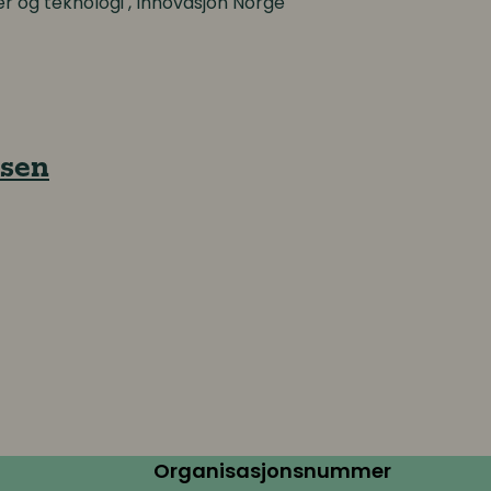
r og teknologi , Innovasjon Norge
sen
Organisasjonsnummer