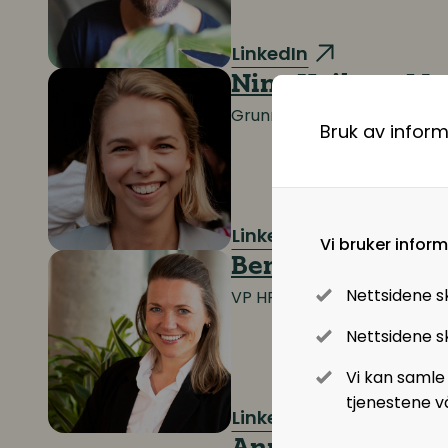
LinkedIn
Nina Heiberg Mo
Grunnlegger og daglig lede
Bruk av infor
LinkedIn
Vi bruker infor
Benedicte Bjorøy
Nettsidene s
VP HR Odfjell Drilling
Nettsidene sk
Vi kan samle
tjenestene v
LinkedIn