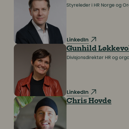
Styreleder i HR Norge og Or
LinkedIn
Gunhild Løkkevo
Divisjonsdirektør HR og orga
LinkedIn
Chris Hovde