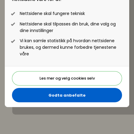
halvårlige arbeidslivbarometer ALx
(Arbeidslivindeksen) blir omtalt i artikkelen.
Nettsidene skal fungere teknisk
Nettsidene skal tilpasses din bruk, dine valg og
dine innstillinger
Vi kan samle statistikk på hvordan nettsidene
brukes, og dermed kunne forbedre tjenestene
våre
Les mer og velg cookies selv
Godta anbefalte
LO-Aktuelt nr 14, 2015