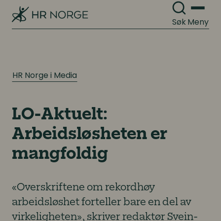
Digitale løsninger i virksomheten
Digitale løsninger i virksomheten
Søk
Meny
HR Norge i Media
LO-Aktuelt:
Arbeidsløsheten er
mangfoldig
«Overskriftene om rekordhøy
arbeidsløshet forteller bare en del av
virkeligheten», skriver redaktør Svein-