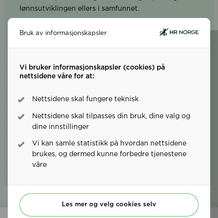
lønnsutviklingen ellers i samfunnet.
Endringer:
Ved endringer av medlemskapet i løpet
Bruk av informasjonskapsler
av året, ta kontakt på
hrnorge@hrnorge.no
eller
telefon 22 11 11 22.
Vi bruker informasjonskapsler (cookies) på
Oppsigelse:
Medlemskapet fornyes automatisk
nettsidene våre for at:
dersom det ikke sies opp før årsskiftet. Innbetalt
kontingent refunderes ikke. Utmelding må sendes
Nettsidene skal fungere teknisk
skriftlig til
hrnorge@hrnorge.no
.
Nettsidene skal tilpasses din bruk, dine valg og
dine innstillinger
Se HR Norges personvernerklæring her.
Vi kan samle statistikk på hvordan nettsidene
For mer informasjon, se våre vedtekter.
brukes, og dermed kunne forbedre tjenestene
våre
Les mer og velg cookies selv