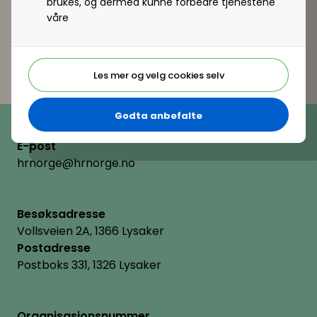
brukes, og dermed kunne forbedre tjenestene
våre
Les mer og velg cookies selv
Telefon
Godta anbefalte
(+47) 22 11 11 22
E-post
hrnorge@hrnorge.no
Besøksadresse
Vollsveien 2A, 1366 Lysaker
Postadresse
Postboks 331, 1326 Lysaker
Organisasjonsnummer