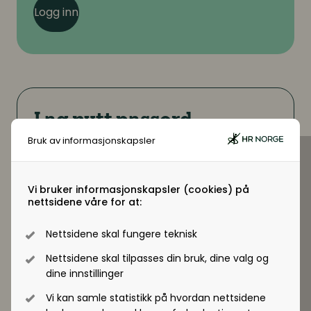
Logg inn
Lag nytt passord
Bruk av informasjonskapsler
Fyll ut e-postadressen du benytter
i ditt medlemskap og motta link for
å generere passord
Vi bruker informasjonskapsler (cookies) på
nettsidene våre for at:
E-postadresse
Nettsidene skal fungere teknisk
Nettsidene skal tilpasses din bruk, dine valg og
dine innstillinger
Vi kan samle statistikk på hvordan nettsidene
Send meg nytt passord