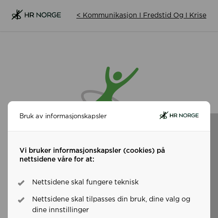
< Kommunikasjon I Fredstid Og I Krise
Bruk av informasjonskapsler
En feil skjedde
Vi bruker informasjonskapsler (cookies) på
nettsidene våre for at:
Frist for påmelding var 15.10.2024 16:00
Nettsidene skal fungere teknisk
Nettsidene skal tilpasses din bruk, dine valg og
Prøv på nytt
dine innstillinger